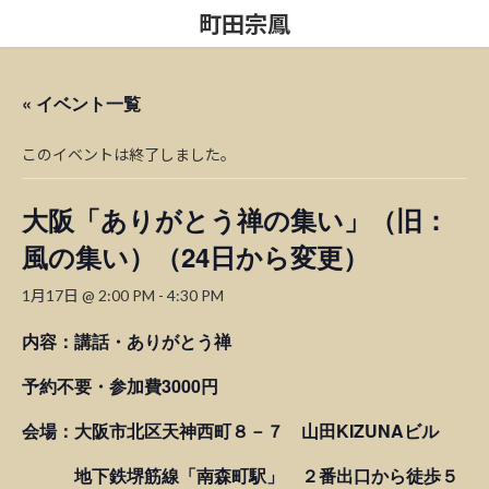
コ
ナ
町田宗鳳
ン
ビ
テ
ゲ
ン
ー
ツ
シ
« イベント一覧
へ
ョ
ス
ン
このイベントは終了しました。
キ
に
ッ
移
プ
動
大阪「ありがとう禅の集い」（旧：
風の集い）（24日から変更）
1月17日 @ 2:00 PM
-
4:30 PM
内容：講話・ありがとう禅
予約不要・参加費3000円
会場：大阪市北区天神西町８－７ 山田KIZUNAビル
地下鉄堺筋線「南森町駅」 ２番出口から徒歩５