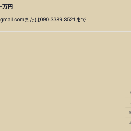
一万円
@gmail.com
または
090-3389-3521
まで