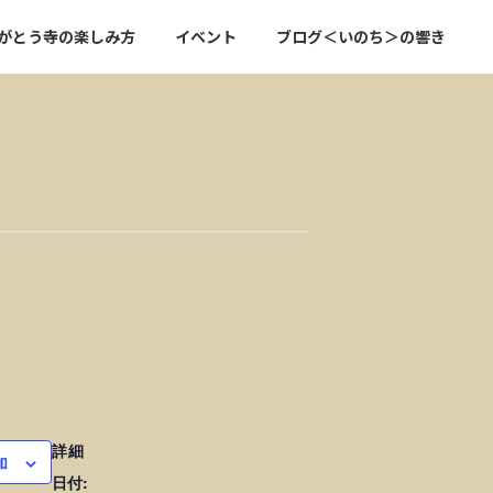
がとう寺の楽しみ方
イベント
ブログ＜いのち＞の響き
詳細
加
日付: