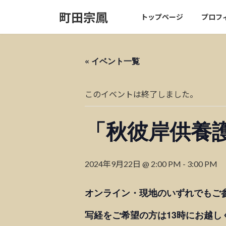
コ
ナ
町田宗鳳
トップページ
プロフ
ン
ビ
テ
ゲ
ン
ー
ツ
シ
« イベント一覧
へ
ョ
ス
ン
キ
に
このイベントは終了しました。
ッ
移
プ
動
「秋彼岸供養
2024年9月22日 @ 2:00 PM
-
3:00 PM
オンライン・現地のいずれでもご
写経をご希望の方は13時にお越し