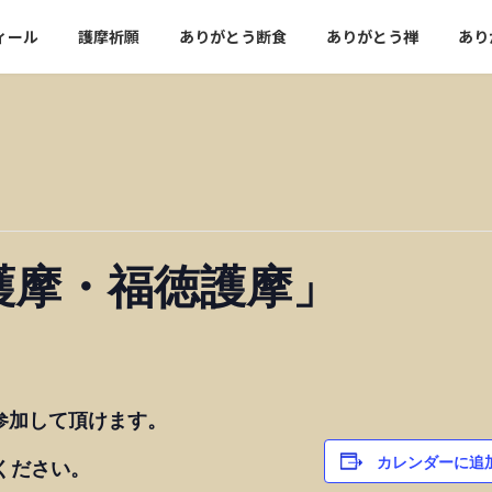
ィール
護摩祈願
ありがとう断食
ありがとう禅
あり
護摩・福徳護摩」
参加して頂けます。
カレンダーに追
ください。