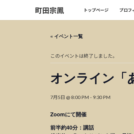
コ
ナ
町田宗鳳
トップページ
プロフ
ン
ビ
テ
ゲ
ン
ー
ツ
シ
« イベント一覧
へ
ョ
ス
ン
キ
に
このイベントは終了しました。
ッ
移
プ
動
オンライン「
7月5日 @ 8:00 PM
-
9:30 PM
Zoomにて開催
前半約40分：講話