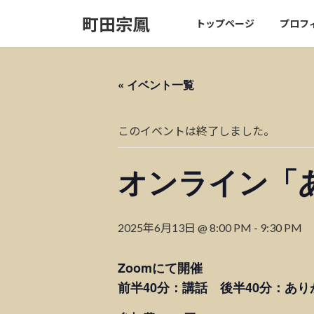
コ
ナ
町田宗鳳
トップページ
プロフ
ン
ビ
テ
ゲ
ン
ー
ツ
シ
« イベント一覧
へ
ョ
ス
ン
キ
に
このイベントは終了しました。
ッ
移
プ
動
オンライン「
2025年6月13日 @ 8:00 PM
-
9:30 PM
Zoomにて開催
前半40分：講話 後半40分：あ